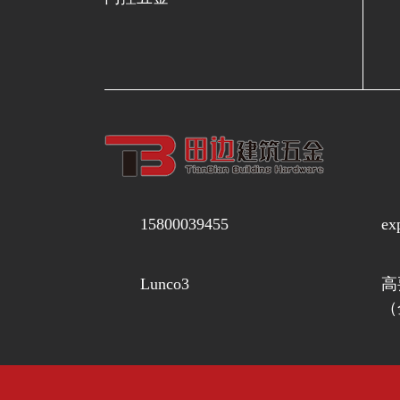
15800039455
ex
Lunco3
高
（